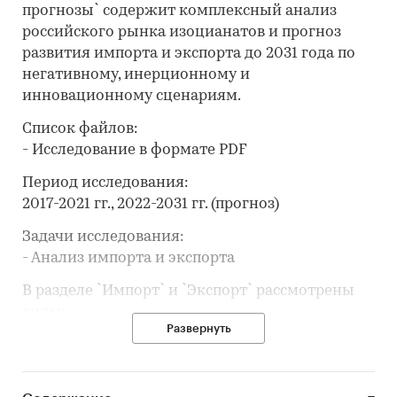
прогнозы` содержит комплексный анализ
российского рынка изоцианатов и прогноз
развития импорта и экспорта до 2031 года по
негативному, инерционному и
инновационному сценариям.
Список файлов:
- Исследование в формате PDF
Период исследования:
2017-2021 гг., 2022-2031 гг. (прогноз)
Задачи исследования:
- Анализ импорта и экспорта
В разделе `Импорт` и `Экспорт` рассмотрены
виды:
Развернуть
- Метилфенилендиизоцианаты
(толуолдиизоционаты)
- Прочие изоцианаты