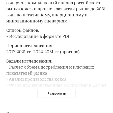
содержит комплексный анализ российского
рынка кокса и прогноз развития рынка до 2031
года по негативному, инерционному и
инновационному сценариям.
Список файлов:
- Исследование в формате PDF
Период исследования:
2017-2021 гг., 2022-2031 гг. (прогноз)
Задачи исследования:
- Расчет объема потребления и ключевых
показателей рынка
- Анализ производства кокса
- Обзор производственных мощностей и расчет
уровня загрузки мощностей
Развернуть
- Составление рейтинга производителей
- Анализ цен производителей кокса
- Анализ импорта и экспорта