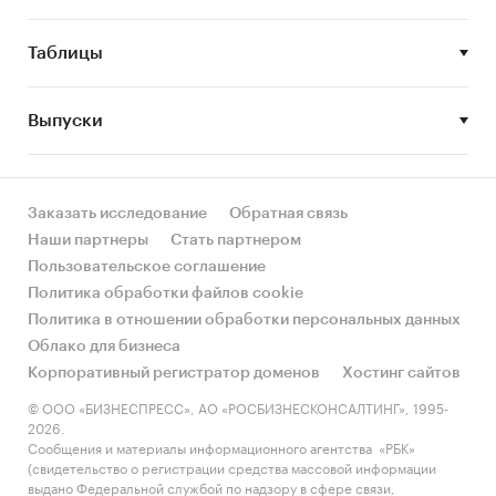
диэтилового эфира в России.
Таблицы
Объем импорта в Россию и экспорта из
России диэтилового эфира.
Выпуски
Рыночные доли производителей и брендов
на рынке диэтилового эфира в России.
Структура потребления диэтилового эфира
Заказать исследование
Обратная связь
в России.
Наши партнеры
Стать партнером
Финансово-хозяйственная деятельность
Пользовательское соглашение
участников рынка диэтилового эфира в
Политика обработки файлов cookie
России.
Политика в отношении обработки персональных данных
Облако для бизнеса
Метод сбора и анализа данных
Корпоративный регистратор доменов
Хостинг сайтов
ФСГС РФ (Росстат):
часто информация
об
© ООО «БИЗНЕСПРЕСС», АО «РОСБИЗНЕСКОНСАЛТИНГ», 1995-
объемах производства продукции
не
2026.
Сообщения и материалы информационного агентства «РБК»
содержится в данных ФСГС РФ (Росстат) и
(свидетельство о регистрации средства массовой информации
процесс ее получения является очень
выдано Федеральной службой по надзору в сфере связи,