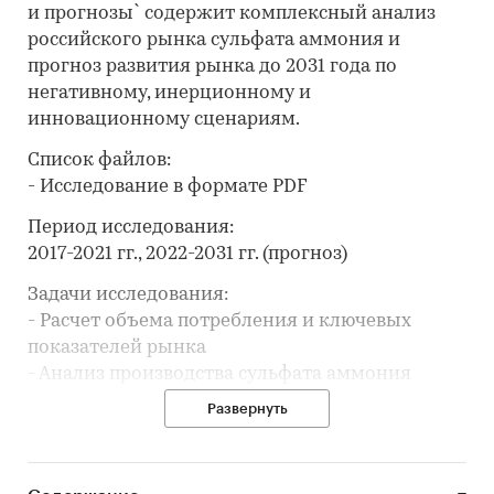
и прогнозы` содержит комплексный анализ
российского рынка сульфата аммония и
прогноз развития рынка до 2031 года по
негативному, инерционному и
инновационному сценариям.
Список файлов:
- Исследование в формате PDF
Период исследования:
2017-2021 гг., 2022-2031 гг. (прогноз)
Задачи исследования:
- Расчет объема потребления и ключевых
показателей рынка
- Анализ производства сульфата аммония
- Составление рейтинга производителей
Развернуть
- Анализ цен производителей сульфата
аммония
- Анализ импорта и экспорта