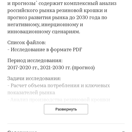
и прогнозы` содержит комплексный анализ
российского рынка резиновой крошки и
прогноз развития рынка до 2030 года по
негативному, инерционному и
инновационному сценариям.
Список файлов:
- Исследование в формате PDF
Период исследования:
2017-2020 гг., 2021-2030 гг. (прогноз)
Задачи исследования:
- Расчет объема потребления и ключевых
показателей рынка
- Анализ производства резиновой крошки
- Составление рейтинга производителей
Развернуть
- Анализ импорта и экспорта
- Формирование прогноза развития рынка