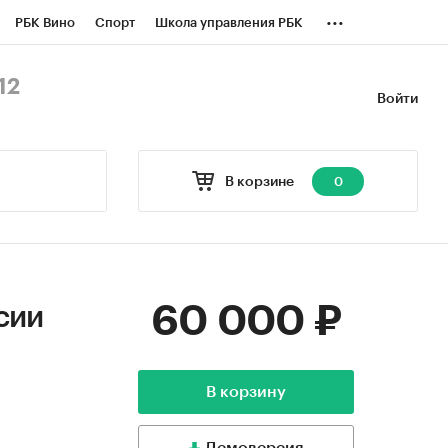
...
РБК Вино
Спорт
Школа управления РБК
БК Бизнес-среда
Дискуссионный клуб
12
Войти
оверка контрагентов
Политика
В корзине
0
60 000 ₽
сии
В корзину