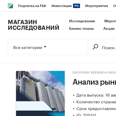
Подписка на РБК
Инвестиции
Мероприятия
О
РБК Образование
РБК Курсы
РБК Life
Тренды
В
МАГАЗИН
Исследования
Мероп
ИССЛЕДОВАНИЙ
Бизнес-планы
Акции
Исследования
Кредитные рейтинги
Франшизы
Га
Экономика
Бизнес
Технологии и медиа
Финансы
Все категории
DISCOVERY RESEARCH GRO
Анализ рын
Дата выпуска: 16 ав
Количество страниц
Срок предоставлени
ID: 70550