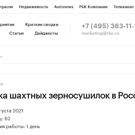
трасли
Недвижимость
Autonews
РБК Компании
Телеканал
изионеры
Национальные проекты
Город
Стиль
Крипто
Р
риятия
Краткие сводки
+7 (495) 363-11-
marketing@rbc.ru
Статьи
Дайджесты
зета
Спецпроекты СПб
Конференции СПб
Спецпроекты
Пр
Рынок наличной валюты
UP
ка шахтных зерносушилок в Рос
густа 2021
: 62
я работы: 1 день