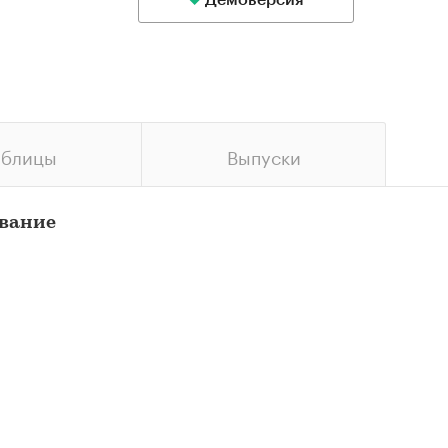
Демоверсия
аблицы
Выпуски
ование