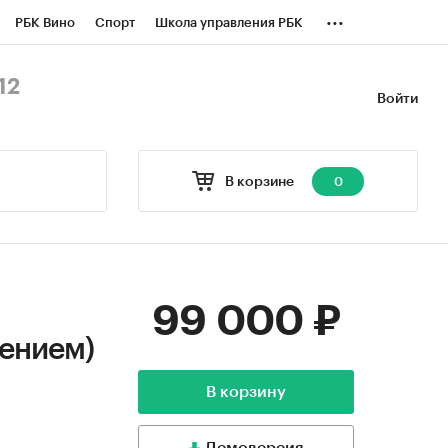
...
РБК Вино
Спорт
Школа управления РБК
БК Бизнес-среда
Дискуссионный клуб
12
Войти
оверка контрагентов
Политика
В корзине
0
99 000 ₽
лением)
В корзину