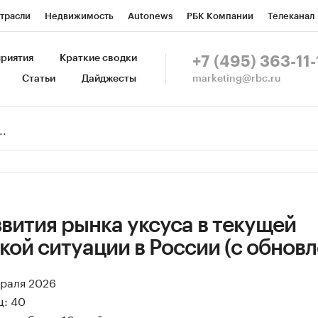
трасли
Недвижимость
Autonews
РБК Компании
Телеканал
изионеры
Национальные проекты
Город
Стиль
Крипто
Р
риятия
Краткие сводки
+7 (495) 363-11-
marketing@rbc.ru
Статьи
Дайджесты
зета
Спецпроекты СПб
Конференции СПб
Спецпроекты
Пр
Рынок наличной валюты
вития рынка уксуса в текущей
ой ситуации в России (с обнов
враля 2026
ц: 40