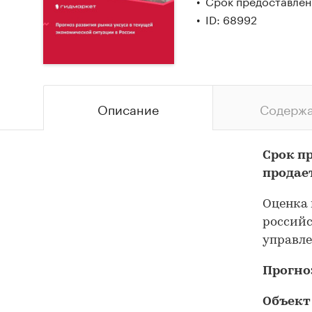
Срок предоставлен
ID: 68992
Описание
Содерж
Срок п
продае
Оценка 
российс
управл
Прогно
Объект