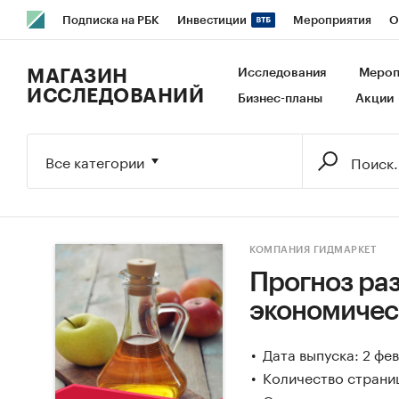
Подписка на РБК
Инвестиции
Мероприятия
О
РБК Образование
РБК Курсы
РБК Life
Тренды
В
МАГАЗИН
Исследования
Мероп
ИССЛЕДОВАНИЙ
Бизнес-планы
Акции
Исследования
Кредитные рейтинги
Франшизы
Га
Экономика
Бизнес
Технологии и медиа
Финансы
Все категории
КОМПАНИЯ ГИДМАРКЕТ
Прогноз раз
экономическ
Дата выпуска: 2 фе
Количество страни