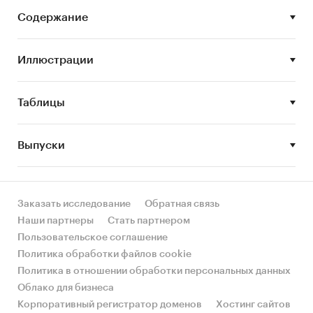
сегментов или изучения отдельных его
Содержание
сегментов.
Цель исследования:
анализ и прогноз
Иллюстрации
развития рынка лечения онкологии
Задачи исследования:
Таблицы
Описание состояния рынка лечения
онкологии
Выпуски
Оценка объема рынка лечения онкологии
STEP-анализ факторов, влияющих на рынок
лечения онкологии
Заказать исследование
Обратная связь
Наши партнеры
Стать партнером
Описание основных конкурентов
Пользовательское соглашение
Оценка текущих тенденций и перспектив
Политика обработки файлов cookie
развития рынка
Политика в отношении обработки персональных данных
Облако для бизнеса
Анализ влияния кризисов на отрасль
Корпоративный регистратор доменов
Хостинг сайтов
Составление прогноза развития рынка до