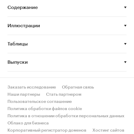
сегментов.
Содержание
Цель исследования:
анализ и прогноз
развития рынка общежитий
Иллюстрации
Задачи исследования:
Таблицы
Описание состояния рынка общежитий
Оценка объема рынка общежитий
Выпуски
STEP-анализ факторов, влияющих на рынок
общежитий
Описание основных конкурентов
Заказать исследование
Обратная связь
Оценка текущих тенденций и перспектив
Наши партнеры
Стать партнером
развития рынка
Пользовательское соглашение
Политика обработки файлов cookie
Анализ влияния кризисов на отрасль
Политика в отношении обработки персональных данных
Составление прогноза развития рынка до
Облако для бизнеса
2030 г.
Корпоративный регистратор доменов
Хостинг сайтов