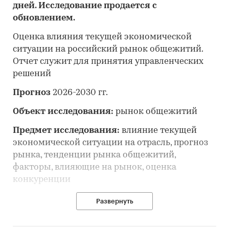
дней. Исследование продается с
обновлением.
Оценка влияния текущей экономической
ситуации на российский рынок общежитий.
Отчет служит для принятия управленческих
решений
Прогноз
2026-2030 гг.
Объект исследования:
рынок общежитий
Предмет исследования:
влияние текущей
экономической ситуации на отрасль, прогноз
рынка, тенденции рынка общежитий,
факторы, влияющие на рынок, оценка
конкуренции
Анализ и прогноз рынка общежитий выполнен
Развернуть
по рынку в целом, без выделения его
сегментов или изучения отдельных его