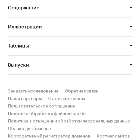
сегментов.
Содержание
Цель исследования:
анализ и прогноз
развития рынка автостоянок
Иллюстрации
Задачи исследования:
Таблицы
Описание состояния рынка автостоянок
Оценка объема рынка автостоянок
Выпуски
STEP-анализ факторов, влияющих на рынок
автостоянок
Описание основных конкурентов
Заказать исследование
Обратная связь
Оценка текущих тенденций и перспектив
Наши партнеры
Стать партнером
развития рынка
Пользовательское соглашение
Политика обработки файлов cookie
Анализ влияния кризисов на отрасль
Политика в отношении обработки персональных данных
Составление прогноза развития рынка до
Облако для бизнеса
2030 г.
Корпоративный регистратор доменов
Хостинг сайтов