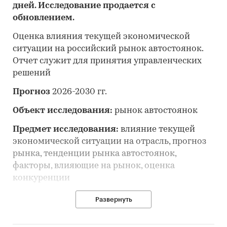
дней. Исследование продается с
обновлением.
Оценка влияния текущей экономической
ситуации на российский рынок автостоянок.
Отчет служит для принятия управленческих
решений
Прогноз
2026-2030 гг.
Объект исследования:
рынок автостоянок
Предмет исследования:
влияние текущей
экономической ситуации на отрасль, прогноз
рынка, тенденции рынка автостоянок,
факторы, влияющие на рынок, оценка
конкуренции
Анализ и прогноз рынка автостоянок
Развернуть
выполнен по рынку в целом, без выделения его
сегментов или изучения отдельных его