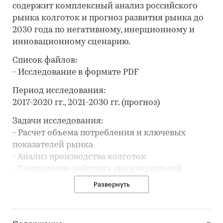
содержит комплексный анализ российского
рынка колготок и прогноз развития рынка до
2030 года по негативному, инерционному и
инновационному сценарию.
Список файлов:
- Исследование в формате PDF
Период исследования:
2017-2020 гг., 2021-2030 гг. (прогноз)
Задачи исследования:
- Расчет объема потребления и ключевых
показателей рынка
- Анализ производства колготок
- Составление рейтинга производителей
- Анализ цен производителей колготок
Развернуть
- Обзор потребительских цен
- Анализ импорта и экспорта
- Формирование прогноза развития рынка