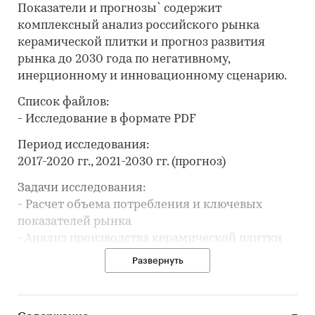
Показатели и прогнозы` содержит
комплексный анализ российского рынка
керамической плитки и прогноз развития
рынка до 2030 года по негативному,
инерционному и инновационному сценарию.
Список файлов:
- Исследование в формате PDF
Период исследования:
2017-2020 гг., 2021-2030 гг. (прогноз)
Задачи исследования:
- Расчет объема потребления и ключевых
показателей рынка
- Анализ производства керамической плитки
- Обзор производственных мощностей и расчет
Развернуть
уровня загрузки мощностей
- Составление рейтинга производителей
- Анализ цен производителей керамической