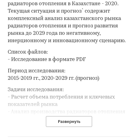
радиаторов отопления в Казахстане - 2020.
Текущая ситуация и прогноз` содержит
комплексный анализ казахстанского рынка
радиаторов отопления и прогноз развития
рынка до 2029 года по негативному,
инерционному и инновационному сценарию.
Список файлов:
- Исследование в формате PDF
Период исследования:
2015-2019 гг., 2020-2029 гг. (прогноз)
Задачи исследования:
- Расчет объема потребления и ключевых
показателей рынка
- Анализ производства радиаторов отопления
- Обзор производственных мощностей и расчет
Развернуть
уровня загрузки мощностей
- Составление списка производителей