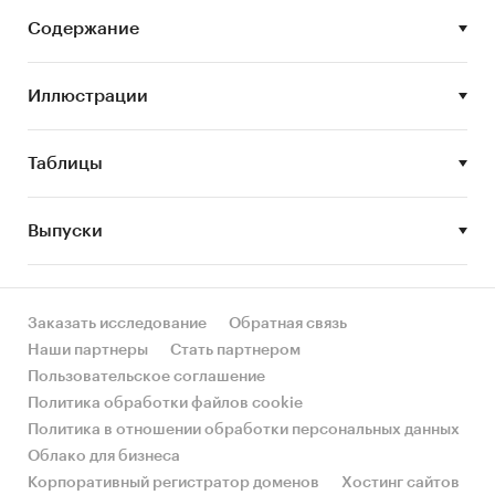
- Анализ импорта и экспорта
Содержание
- Формирование прогноза развития рынка
В разделе `Производство` рассмотрены виды:
Иллюстрации
- Радиаторы неэлектрические и их части из
чугуна литейного
- Радиаторы неэлектрические и их части из
Таблицы
металлов черных
- Радиаторы прочие
Выпуски
В разделе `Производство` рассмотрены
области:
Карагандинская область, г.Алматы
Заказать исследование
Обратная связь
В разделе `Основные производители`
Наши партнеры
Стать партнером
рассмотрены компании:
Пользовательское соглашение
ТОО `САНТЕХПРОМ`, ТОО
Политика обработки файлов cookie
`АРАЙСТРОЙМАРКЕТ-2003`, ТОО
Политика в отношении обработки персональных данных
`СЕМИПАЛАТИНСКИЙ ЗАВОД МАСЕЛ`, ТОО
Облако для бизнеса
`СКЛАД ОВ`, ТОО ПРОИЗВОДСТВЕННОЕ
Корпоративный регистратор доменов
Хостинг сайтов