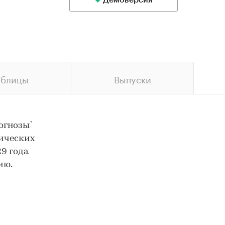
Демоверсия
аблицы
Выпуски
огнозы`
ических
9 года
ию.