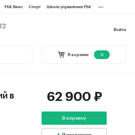
...
РБК Вино
Спорт
Школа управления РБК
БК Бизнес-среда
Дискуссионный клуб
12
Войти
оверка контрагентов
Политика
В корзине
0
62 900 ₽
й в
В корзину