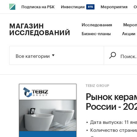
Подписка на РБК
Инвестиции
Мероприятия
О
РБК Образование
РБК Курсы
РБК Life
Тренды
В
МАГАЗИН
Исследования
Мероп
ИССЛЕДОВАНИЙ
Бизнес-планы
Акции
Исследования
Кредитные рейтинги
Франшизы
Га
Экономика
Бизнес
Технологии и медиа
Финансы
Все категории
TEBIZ GROUP
Рынок кера
России - 20
Дата выпуска: 11 ян
Количество страниц