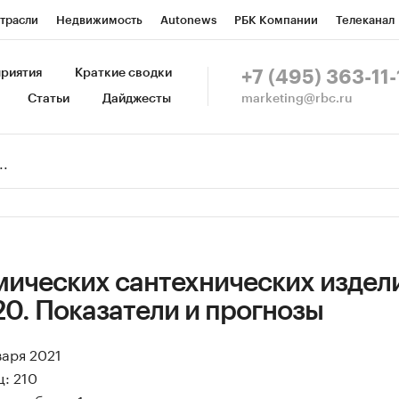
трасли
Недвижимость
Autonews
РБК Компании
Телеканал
изионеры
Национальные проекты
Город
Стиль
Крипто
Р
риятия
Краткие сводки
+7 (495) 363-11-
marketing@rbc.ru
Статьи
Дайджесты
зета
Спецпроекты СПб
Конференции СПб
Спецпроекты
Пр
Рынок наличной валюты
мических сантехнических издели
20. Показатели и прогнозы
варя 2021
: 210