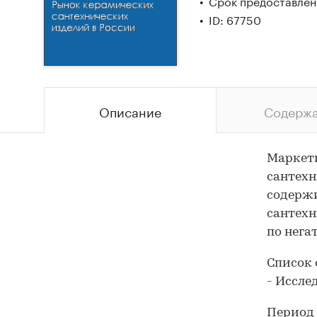
Срок предоставлени
ID: 67750
Описание
Содерж
Маркети
сантехн
содерж
сантехн
по нега
Список 
- Иссле
Период 