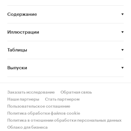
Цель исследования:
анализ и прогноз
Содержание
развития рынка телевидения
Задачи исследования:
Иллюстрации
Описание состояния рынка телевидения
Оценка объема рынка телевидения
Таблицы
STEP-анализ факторов, влияющих на рынок
телевидения
Выпуски
Описание основных конкурентов
Оценка текущих тенденций и перспектив
Заказать исследование
Обратная связь
развития рынка
Наши партнеры
Стать партнером
Анализ отраслевых показателей финансово-
Пользовательское соглашение
экономической деятельности
Политика обработки файлов cookie
Определение насыщенности рынка и
Политика в отношении обработки персональных данных
предполагаемого потенциала рынка
Облако для бизнеса