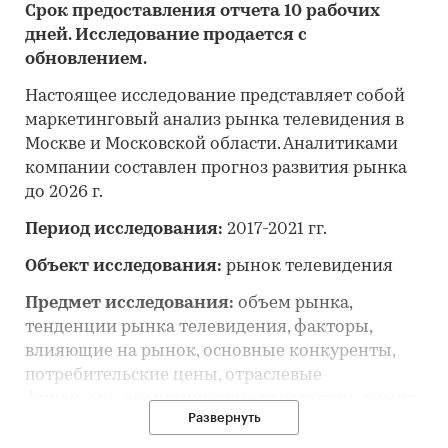
Срок предоставления отчета 10 рабочих
дней. Исследование продается с
обновлением.
Настоящее исследование представляет собой
маркетинговый анализ рынка телевидения в
Москве и Московской области. Аналитиками
компании составлен прогноз развития рынка
до 2026 г.
Период исследования:
2017-2021 гг.
Объект исследования:
рынок телевидения
Предмет исследования:
объем рынка,
тенденции рынка телевидения, факторы,
влияющие на рынок, основные конкуренты,
потребительские цены, отраслевые
финансово-экономические показатели, оценка
Развернуть
инвестиционной привлекательности, прогноз
развития рынка.