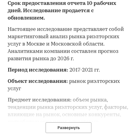
Срок предоставления отчета 10 рабочих
дней. Исследование продается с
обновлением.
Настоящее исследование представляет собой
маркетинговый анализ рынка риэлторских
услуг в Москве и Московской области.
Аналитиками компании составлен прогноз
развития рынка до 2026 г.
Период исследования:
2017-2021 гг.
Объект исследования:
рынок риэлторских
услуг
Предмет исследования:
объем рынка,
тенденции рынка риэлторских услуг, факторы,
влияющие на рынок, основные конкуренты,
потребительские цены, отраслевые
Развернуть
финансово-экономические показатели, оценка
инвестиционной привлекательности, прогноз