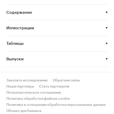
развития рынка.
Содержание
Цель исследования:
анализ и прогноз
развития рынка риэлторских услуг
Иллюстрации
Задачи исследования:
Описание состояния рынка риэлторских
Таблицы
услуг
Оценка объема рынка риэлторских услуг
Выпуски
STEP-анализ факторов, влияющих на рынок
риэлторских услуг
Описание основных конкурентов
Заказать исследование
Обратная связь
Наши партнеры
Стать партнером
Оценка текущих тенденций и перспектив
Пользовательское соглашение
развития рынка
Политика обработки файлов cookie
Анализ отраслевых показателей финансово-
Политика в отношении обработки персональных данных
экономической деятельности
Облако для бизнеса