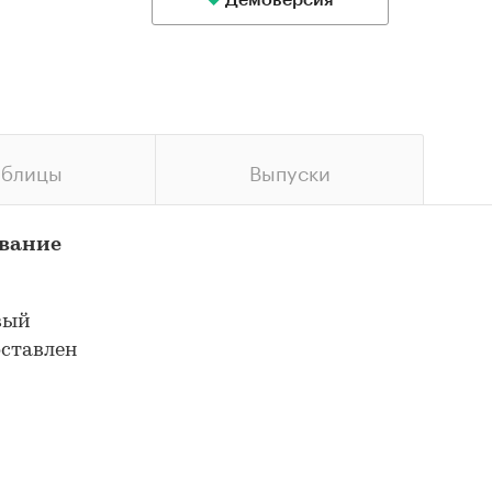
Демоверсия
аблицы
Выпуски
ование
вый
оставлен