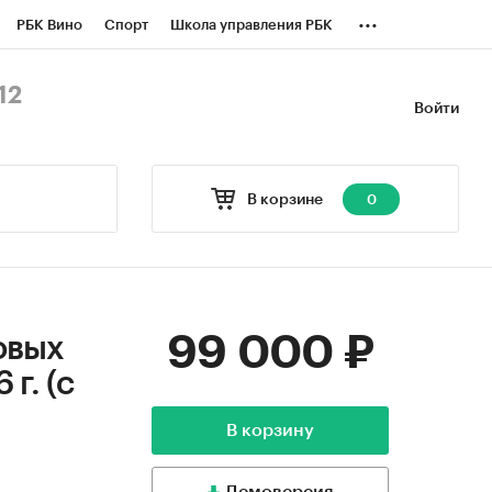
...
РБК Вино
Спорт
Школа управления РБК
БК Бизнес-среда
Дискуссионный клуб
12
Войти
оверка контрагентов
Политика
В корзине
0
99 000 ₽
овых
 г. (с
В корзину