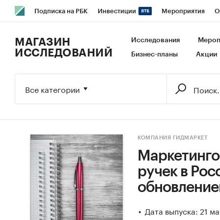
Подписка на РБК
Инвестиции
Мероприятия
О
РБК Образование
РБК Курсы
РБК Life
Тренды
В
МАГАЗИН
Исследования
Мероп
ИССЛЕДОВАНИЙ
Бизнес-планы
Акции
Исследования
Кредитные рейтинги
Франшизы
Га
Экономика
Бизнес
Технологии и медиа
Финансы
Все категории
КОМПАНИЯ ГИДМАРКЕТ
Маркетинго
ручек в Росс
обновление
Дата выпуска: 21 м