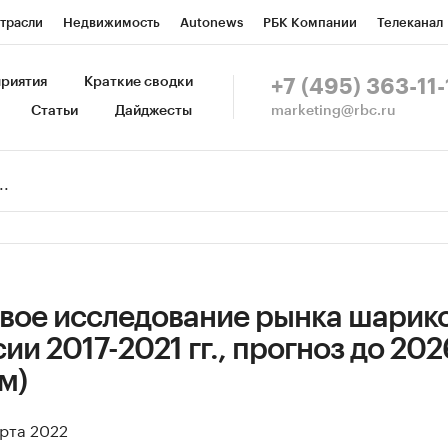
трасли
Недвижимость
Autonews
РБК Компании
Телеканал
изионеры
Национальные проекты
Город
Стиль
Крипто
Р
риятия
Краткие сводки
+7 (495) 363-11-
marketing@rbc.ru
Статьи
Дайджесты
зета
Спецпроекты СПб
Конференции СПб
Спецпроекты
Пр
Рынок наличной валюты
вое исследование рынка шарик
ии 2017-2021 гг., прогноз до 2026
м)
арта 2022