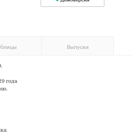
Демоверсия
аблицы
Выпуски
.
29 года
ию.
нка