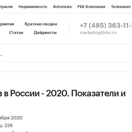
трасли
Недвижимость
Autonews
РБК Компании
Телеканал
изионеры
Национальные проекты
Город
Стиль
Крипто
Р
риятия
Краткие сводки
+7 (495) 363-11-
marketing@rbc.ru
Статьи
Дайджесты
зета
Спецпроекты СПб
Конференции СПб
Спецпроекты
Пр
Рынок наличной валюты
 в России - 2020. Показатели и
тября 2020
ц: 226