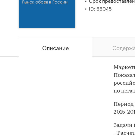
Срок предоставлени
ID: 66045
Описание
Содерж
Маркети
Показат
российс
по нега
Период 
2015-201
Задачи 
- Расче