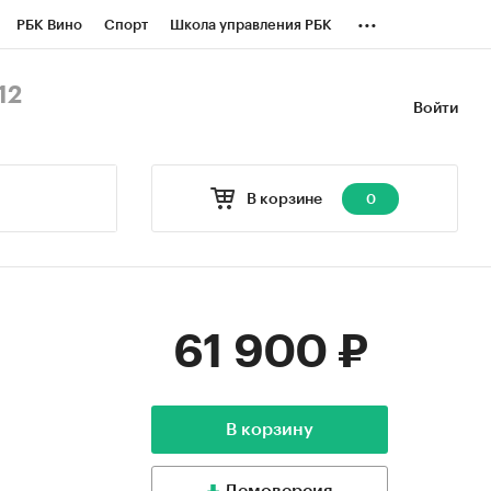
...
РБК Вино
Спорт
Школа управления РБК
БК Бизнес-среда
Дискуссионный клуб
12
Войти
оверка контрагентов
Политика
В корзине
0
61 900 ₽
В корзину