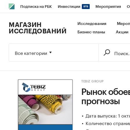
Подписка на РБК
Инвестиции
Мероприятия
О
РБК Образование
РБК Курсы
РБК Life
Тренды
В
МАГАЗИН
Исследования
Мероп
ИССЛЕДОВАНИЙ
Бизнес-планы
Акции
Исследования
Кредитные рейтинги
Франшизы
Га
Экономика
Бизнес
Технологии и медиа
Финансы
Все категории
TEBIZ GROUP
Рынок обоев
прогнозы
Дата выпуска: 1 ок
Количество страни