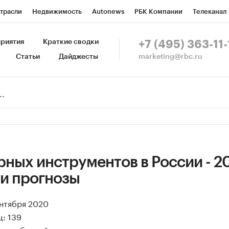
трасли
Недвижимость
Autonews
РБК Компании
Телеканал
изионеры
Национальные проекты
Город
Стиль
Крипто
Р
риятия
Краткие сводки
+7 (495) 363-11-
marketing@rbc.ru
Статьи
Дайджесты
зета
Спецпроекты СПб
Конференции СПб
Спецпроекты
Пр
Рынок наличной валюты
ных инструментов в России - 2
 и прогнозы
ентября 2020
: 139