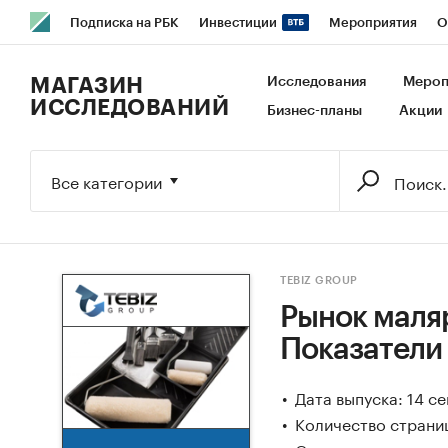
Подписка на РБК
Инвестиции
Мероприятия
О
РБК Образование
РБК Курсы
РБК Life
Тренды
В
МАГАЗИН
Исследования
Мероп
ИССЛЕДОВАНИЙ
Бизнес-планы
Акции
Исследования
Кредитные рейтинги
Франшизы
Га
Экономика
Бизнес
Технологии и медиа
Финансы
Все категории
TEBIZ GROUP
Рынок маляр
Показатели
Дата выпуска: 14 с
Количество страниц