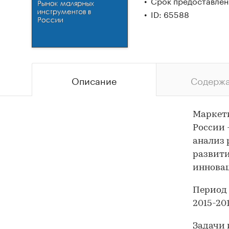
Срок предоставлени
ID: 65588
Описание
Содерж
Маркети
России 
анализ 
развити
иннова
Период 
2015-201
Задачи 