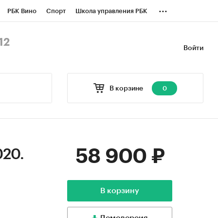
...
РБК Вино
Спорт
Школа управления РБК
БК Бизнес-среда
Дискуссионный клуб
12
Войти
оверка контрагентов
Политика
В корзине
0
58 900 ₽
020.
В корзину