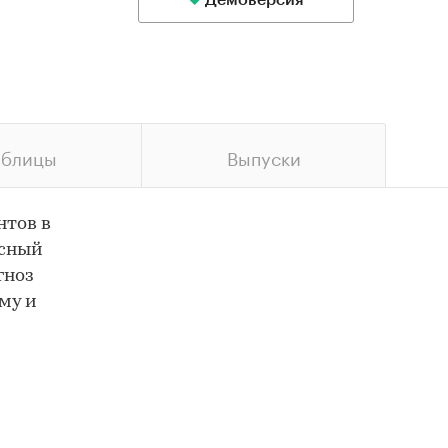
Демоверсия
аблицы
Выпуски
нтов в
ксный
гноз
му и