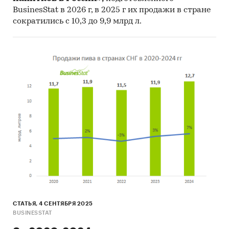
BusinesStat в 2026 г, в 2025 г их продажи в стране
• Безалкогольное пиво.
сократились с 10,3 до 9,9 млрд л.
Ценовая ситуация:
Средние цены производителей:
• Пиво.
Средние потребительские цены:
• Пиво зарубежных торговых марок;
• Отечественное пиво.
Перечень продуктов, анализируемых в
исследовании, может быть изменен в
зависимости от доступности статистических
СТАТЬЯ, 4 СЕНТЯБРЯ 2025
BUSINESSTAT
показателей.