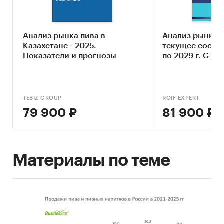
российского рынка пива.
Анализ рынка пива в
Анализ рынка п
Методы исследования
Казахстане - 2025.
текущее состоя
Показатели и прогнозы
по 2029 г. С ра
• Сбор и анализ статистической информации
(данные Федеральной службы
государственной статистики, ЕМИСС, ФТС);
TEBIZ GROUP
ROIF EXPERT
• Анализ финансовой информации баз данных
79 900 ₽
81 900 ₽
российских предприятий;
• Сбор и анализ вторичной информации
печатных и электронных деловых и
Материалы по теме
специализированных изданий.
Продукты, проанализированные в
исследовании: