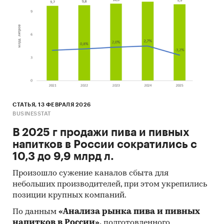
Производство:
• Пиво;
• Пиво крепостью до 0,5%;
• Пиво крепостью от 0,5% до 8,6%
включительно;
• Пиво крепостью свыше 8,6%;
СТАТЬЯ, 13 ФЕВРАЛЯ 2026
• Пивные напитки.
BUSINESSTAT
В 2025 г продажи пива и пивных
напитков в России сократились с
Импорт и экспорт:
10,3 до 9,9 млрд л.
• Пиво;
Произошло сужение каналов сбыта для
• Пиво в бутылках;
небольших производителей, при этом укрепились
позиции крупных компаний.
• Пиво в прочей таре до 10 л;
По данным
«Анализа рынка пива и пивных
• Пиво в прочей таре >10 л;
напитков в России»,
подготовленного