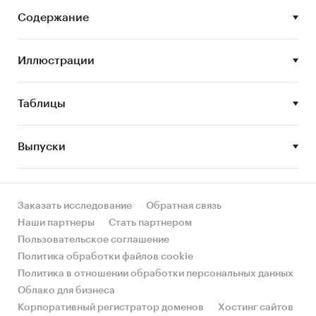
Задачи исследования:
Содержание
Описание состояния рынка медицинских
Иллюстрации
масок
Оценка объема рынка медицинских масок
Таблицы
STEP-анализ факторов, влияющих на рынок
медицинских масок
Выпуски
Описание основных конкурентов
Оценка текущих тенденций и перспектив
развития рынка
Заказать исследование
Обратная связь
Анализ влияния кризиса на отрасль
Наши партнеры
Стать партнером
Составление прогноза развития рынка до
Пользовательское соглашение
2027 г.
Политика обработки файлов cookie
Политика в отношении обработки персональных данных
Основные блоки исследования:
Облако для бизнеса
Корпоративный регистратор доменов
Хостинг сайтов
Ключевые компоненты рынка медицинских