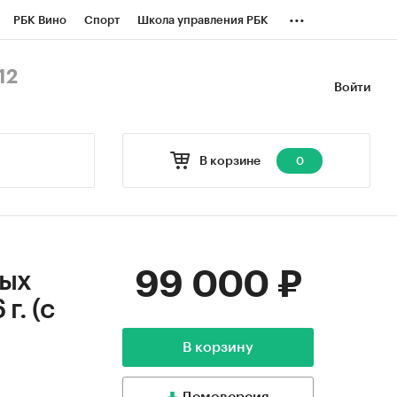
...
РБК Вино
Спорт
Школа управления РБК
БК Бизнес-среда
Дискуссионный клуб
12
Войти
оверка контрагентов
Политика
В корзине
0
99 000 ₽
вых
г. (с
В корзину