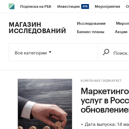
Подписка на РБК
Инвестиции
Мероприятия
О
РБК Образование
РБК Курсы
РБК Life
Тренды
В
МАГАЗИН
Исследования
Мероп
ИССЛЕДОВАНИЙ
Бизнес-планы
Акции
Исследования
Кредитные рейтинги
Франшизы
Га
Экономика
Бизнес
Технологии и медиа
Финансы
Все категории
КОМПАНИЯ ГИДМАРКЕТ
Маркетинго
услуг в Росс
обновление
Дата выпуска: 14 м