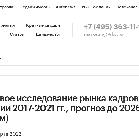
трасли
Недвижимость
Autonews
РБК Компании
Телеканал
изионеры
Национальные проекты
Город
Стиль
Крипто
Р
риятия
Краткие сводки
+7 (495) 363-11-
marketing@rbc.ru
Статьи
Дайджесты
зета
Спецпроекты СПб
Конференции СПб
Спецпроекты
Пр
Рынок наличной валюты
вое исследование рынка кадро
ии 2017-2021 гг., прогноз до 2026 
м)
арта 2022