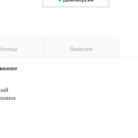
Демоверсия
аблицы
Выпуски
ование
вый
мпании