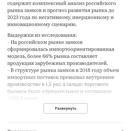
содержит комплексный анализ российского
рынка замков и прогноз развития рынка до
2023 года по негативному, инерционному и
инновационному сценарию.
Выдержки из исследования:
- На российском рынке замков
сформировалась импортоориентированная
модель, более 66% рынка составляет
продукция зарубежных производителей.
- В структуре рынка замков в 2018 году объем
импортных поставок превышал внутреннее
производство в 1,5 раз, а сальдо торгового
баланса было отрицательное и составляло
-7415,5 млн.т.
- Лидером по импортным поставкам в 2018
Развернуть
году является Китай (более 61%), ведущий
поставщик замков - EASTERN TECHNOLOGY
(HK) LTD (19,4%).