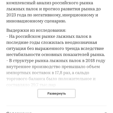
комплексный анализ российского рынка
лыжных палок и прогноз развития рынка до
2023 года по негативному, инерционному и
инновационному сценарию.
Выдержки из исследования:
- На российском рынке лыжных палок в
последние годы сложилась неоднозначная
ситуация без выраженного тренда вследствие
нестабильности основных показателей рынка.
- В структуре рынка лыжных палок в 2018 году
внутреннее производство превышало объем
импортных поставок в 17,8 раз, а сальдо
торгового баланса было положительное и
составляло 29,7 тыс.пар
- Лидером по импортным поставкам в 2018
Развернуть
году является Китай (более 40%), ведущий
поставщик лыжных палок - BRAV LT UAB
(13,9%).