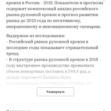
кровли в России - 2019. Показатели и прогнозы`
содержит комплексный анализ российского
рынка рулонной кровли и прогноз развития
рынка до 2023 года по негативному,
инерционному и инновационному сценарию.
Выдержки из исследования:
- Российский рынок рулонной кровли в
последние годы показывает отрицательный
тренд.
- В структуре рынка рулонной кровли в 2018
году внутреннее производство превышало
объем импортных поставок в 544,4 раз, а
сальдо торгового баланса было
положительное и составляло 104 млн. м2
- Лидером по импортным поставкам в 2018
Развернуть
году является Финляндия (более 61%), ведущий
поставщик рулонной кровли - KATEPAL OY
(32,1%).