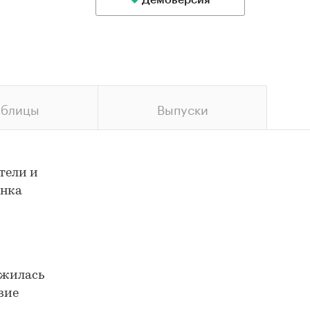
Демоверсия
аблицы
Выпуски
тели и
ынка
ожилась
вие