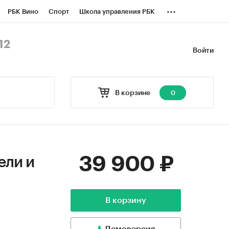
...
РБК Вино
Спорт
Школа управления РБК
БК Бизнес-среда
Дискуссионный клуб
12
Войти
оверка контрагентов
Политика
В корзине
0
39 900 ₽
ели и
В корзину