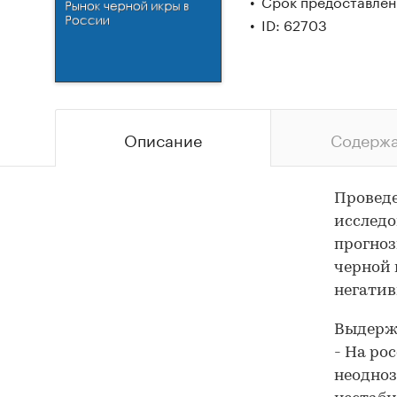
Срок предоставлени
ID: 62703
Описание
Содерж
Провед
исследо
прогноз
черной 
негатив
Выдержк
- На ро
неодноз