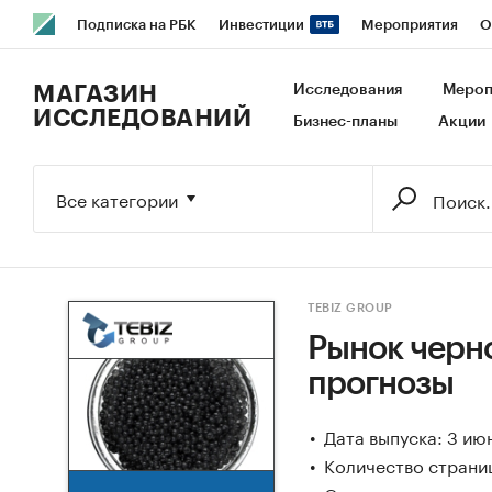
Подписка на РБК
Инвестиции
Мероприятия
О
РБК Образование
РБК Курсы
РБК Life
Тренды
В
МАГАЗИН
Исследования
Мероп
ИССЛЕДОВАНИЙ
Бизнес-планы
Акции
Исследования
Кредитные рейтинги
Франшизы
Га
Экономика
Бизнес
Технологии и медиа
Финансы
Все категории
TEBIZ GROUP
Рынок черно
прогнозы
Дата выпуска: 3 ию
Количество страни