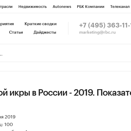
трасли
Недвижимость
Autonews
РБК Компании
Телеканал
изионеры
Национальные проекты
Город
Стиль
Крипто
Р
риятия
Краткие сводки
+7 (495) 363-11-
marketing@rbc.ru
Статьи
Дайджесты
зета
Спецпроекты СПб
Конференции СПб
Спецпроекты
Пр
Рынок наличной валюты
й икры в России - 2019. Показат
ня 2019
ц: 100