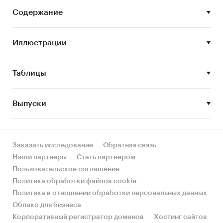
рынка природного цеолита;
• STEP-анализ факторов, влияющих на рынок
Содержание
природного цеолита;
• Описание основных конкурентов;
Иллюстрации
• Составление прогноза развития рынка до
2022 г.
Таблицы
Основные блоки исследования:
Обзор российского рынка природных
Выпуски
цеолитов
Конкурентный анализ на рынке
природного цеолита в России
Заказать исследование
Обратная связь
Оценка факторов инвестиционной
Наши партнеры
Стать партнером
привлекательности рынка
Пользовательское соглашение
Политика обработки файлов cookie
Прогноз развития рынка добычи цеолита
Политика в отношении обработки персональных данных
до 2022г.
Облако для бизнеса
Выводы о перспективности создания
Корпоративный регистратор доменов
Хостинг сайтов