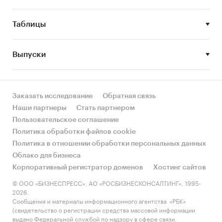
Метод анализа данных
1. Базы данных Федеральной Таможенной
Таблицы
службы РФ, ФСГС РФ (Росстат).
2. Материалы DataMonitor, EuroMonitor,
Выпуски
Eurostat.
3. Печатные и электронные деловые и
специализированные издания, аналитические
Заказать исследование
Обратная связь
обзоры.
Наши партнеры
Стать партнером
Пользовательское соглашение
4. Ресурсы сети Интернет в России и мире.
Политика обработки файлов cookie
5. Экспертные опросы.
Политика в отношении обработки персональных данных
Облако для бизнеса
6. Материалы участников отечественного и
Корпоративный регистратор доменов
Хостинг сайтов
мирового рынков.
© ООО «БИЗНЕСПРЕСС», АО «РОСБИЗНЕСКОНСАЛТИНГ», 1995-
7. Результаты исследований маркетинговых и
2026.
Сообщения и материалы информационного агентства «РБК»
консалтинговых агентств.
(свидетельство о регистрации средства массовой информации
выдано Федеральной службой по надзору в сфере связи,
8. Материалы отраслевых учреждений и базы