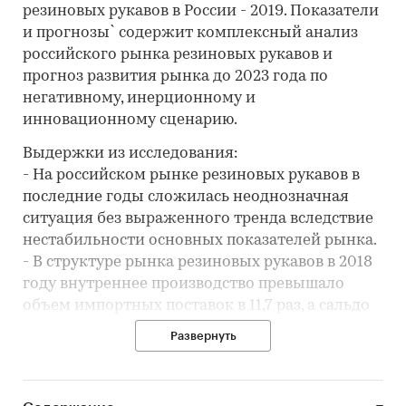
резиновых рукавов в России - 2019. Показатели
и прогнозы` содержит комплексный анализ
российского рынка резиновых рукавов и
прогноз развития рынка до 2023 года по
негативному, инерционному и
инновационному сценарию.
Выдержки из исследования:
- На российском рынке резиновых рукавов в
последние годы сложилась неоднозначная
ситуация без выраженного тренда вследствие
нестабильности основных показателей рынка.
- В структуре рынка резиновых рукавов в 2018
году внутреннее производство превышало
объем импортных поставок в 11,7 раз, а сальдо
торгового баланса было отрицательное и
Развернуть
составляло -5,8 млн. м
- Лидером по импортным поставкам в 2018
году является Китай (более 55%), ведущий