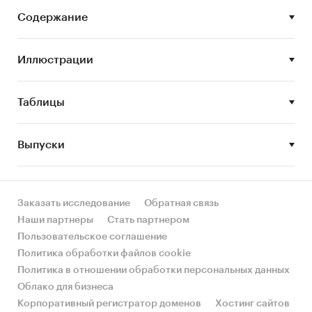
Задачи исследования:
Содержание
Описание состояния рынка губной помады
Иллюстрации
Оценка объема и потенциальной емкости
рынка губной помады
Таблицы
STEP-анализ факторов, влияющих на рынок
губной помады
Выпуски
Описание основных конкурентов
Оценка текущих тенденций и перспектив
развития рынка
Заказать исследование
Обратная связь
Оценка факторов инвестиционной
Наши партнеры
Стать партнером
привлекательности рынка губной помады
Пользовательское соглашение
Составление прогноза развития рынка до
Политика обработки файлов cookie
2023 г.
Политика в отношении обработки персональных данных
Облако для бизнеса
Основные блоки исследования:
Корпоративный регистратор доменов
Хостинг сайтов