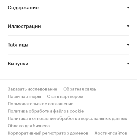
Задачи исследования:
Содержание
Описание состояния рынка дюбелей
Иллюстрации
Оценка объема и потенциальной емкости
рынка дюбелей
Таблицы
STEP-анализ факторов, влияющих на рынок
дюбелей
Выпуски
Описание основных конкурентов
Оценка текущих тенденций и перспектив
развития рынка
Заказать исследование
Обратная связь
Оценка факторов инвестиционной
Наши партнеры
Стать партнером
привлекательности рынка дюбелей
Пользовательское соглашение
Составление прогноза развития рынка до
Политика обработки файлов cookie
2023 г.
Политика в отношении обработки персональных данных
Облако для бизнеса
Основные блоки исследования:
Корпоративный регистратор доменов
Хостинг сайтов