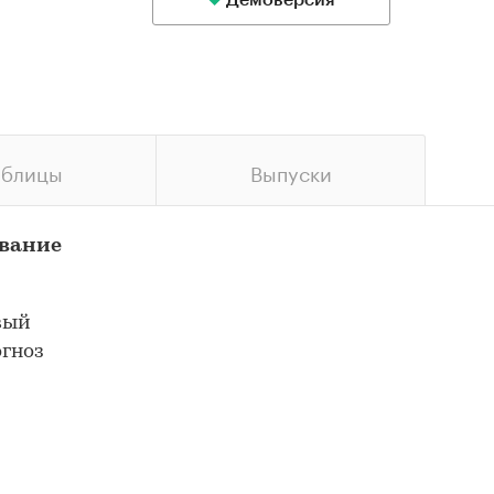
Демоверсия
аблицы
Выпуски
ование
вый
огноз