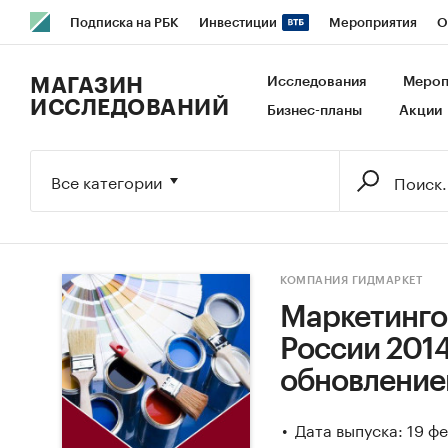
Подписка на РБК
Инвестиции
Мероприятия
О
РБК Образование
РБК Курсы
РБК Life
Тренды
В
МАГАЗИН
Исследования
Мероп
ИССЛЕДОВАНИЙ
Бизнес-планы
Акции
Исследования
Кредитные рейтинги
Франшизы
Га
Экономика
Бизнес
Технологии и медиа
Финансы
Все категории
КОМПАНИЯ ГИДМАРКЕТ
Маркетинго
России 2014-
обновление
Дата выпуска: 19 ф