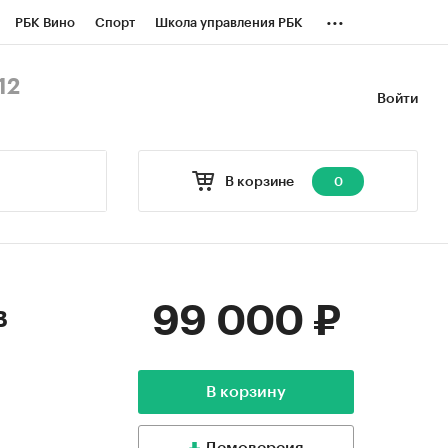
...
РБК Вино
Спорт
Школа управления РБК
БК Бизнес-среда
Дискуссионный клуб
12
Войти
оверка контрагентов
Политика
В корзине
0
99 000 ₽
в
В корзину