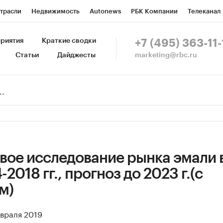
трасли
Недвижимость
Autonews
РБК Компании
Телеканал
изионеры
Национальные проекты
Город
Стиль
Крипто
Р
риятия
Краткие сводки
+7 (495) 363-11-
marketing@rbc.ru
Статьи
Дайджесты
зета
Спецпроекты СПб
Конференции СПб
Спецпроекты
Пр
Рынок наличной валюты
вое исследование рынка эмали 
2018 гг., прогноз до 2023 г.(с
м)
евраля 2019