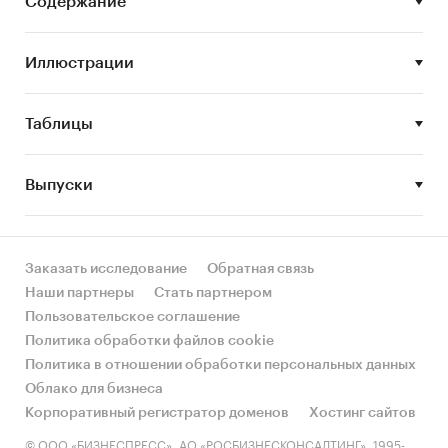
Содержание
году является Польша (более 16%).
- Большую часть продукции российских
экспортеров покупает Казахстан (более 43%).
Иллюстрации
Период исследования:
2014-2017 гг., 2018-2022 гг. (прогноз)
Таблицы
Единицы измерения:
Количественные показатели в отчете
Выпуски
рассчитаны в тоннах, стоимостные - в
долларах
География исследования:
Заказать исследование
Обратная связь
Российская Федерация и регионы РФ, страны
Наши партнеры
Стать партнером
мира
Пользовательское соглашение
Политика обработки файлов cookie
Категории:
Потребительские товары
/
...
/
Политика в отношении обработки персональных данных
Канцелярские товары
/
Краски
Облако для бизнеса
Россия
Корпоративный регистратор доменов
Хостинг сайтов
© ООО «БИЗНЕСПРЕСС», АО «РОСБИЗНЕСКОНСАЛТИНГ», 1995-