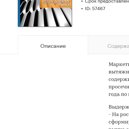
Срок предоставлени
ID: 57467
Описание
Содерж
Маркети
вытяжны
содержи
просечн
года по
Выдержк
- На ро
сформир