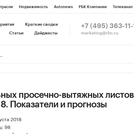
трасли
Недвижимость
Autonews
РБК Компании
Телеканал
изионеры
Национальные проекты
Город
Стиль
Крипто
Р
риятия
Краткие сводки
+7 (495) 363-11-
marketing@rbc.ru
Статьи
Дайджесты
зета
Спецпроекты СПб
Конференции СПб
Спецпроекты
Пр
Рынок наличной валюты
ьных просечно-вытяжных листов
18. Показатели и прогнозы
уста 2018
ц: 98