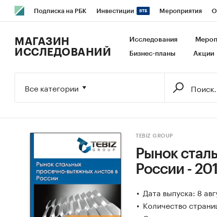
Подписка на РБК
Инвестиции
Мероприятия
О
РБК Образование
РБК Курсы
РБК Life
Тренды
В
МАГАЗИН
Исследования
Мероп
ИССЛЕДОВАНИЙ
Бизнес-планы
Акции
Исследования
Кредитные рейтинги
Франшизы
Га
Экономика
Бизнес
Технологии и медиа
Финансы
Все категории
TEBIZ GROUP
Рынок стал
России - 20
Дата выпуска: 8 авг
Количество страни