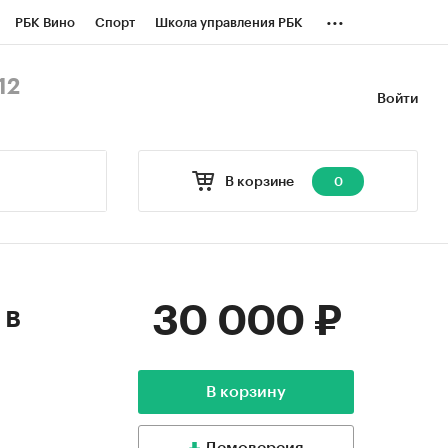
...
РБК Вино
Спорт
Школа управления РБК
БК Бизнес-среда
Дискуссионный клуб
12
Войти
оверка контрагентов
Политика
В корзине
0
30 000 ₽
 в
В корзину