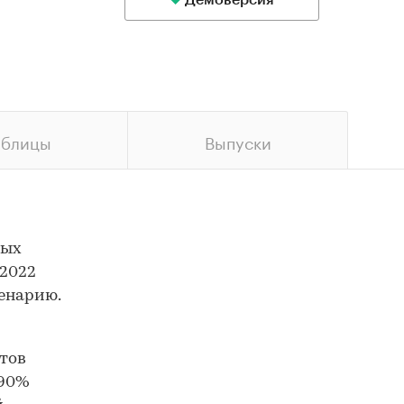
Демоверсия
аблицы
Выпуски
ных
 2022
енарию.
тов
 90%