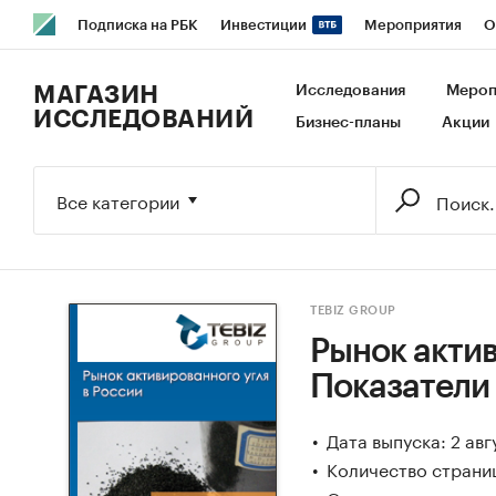
Подписка на РБК
Инвестиции
Мероприятия
О
РБК Образование
РБК Курсы
РБК Life
Тренды
В
МАГАЗИН
Исследования
Мероп
ИССЛЕДОВАНИЙ
Бизнес-планы
Акции
Исследования
Кредитные рейтинги
Франшизы
Га
Экономика
Бизнес
Технологии и медиа
Финансы
Все категории
TEBIZ GROUP
Рынок актив
Показатели
Дата выпуска: 2 авг
Количество страни