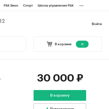
...
РБК Вино
Спорт
Школа управления РБК
БК Бизнес-среда
Дискуссионный клуб
12
Войти
оверка контрагентов
Политика
В корзине
0
30 000 ₽
.
В корзину