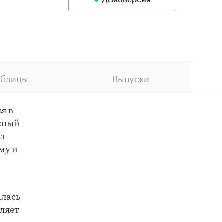
Демоверсия
аблицы
Выпуски
я в
ксный
оз
му и
алась
ляет