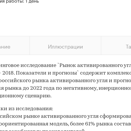
я работы: 1 день
ание
Иллюстрации
Т
нговое исследование `Рынок активированного угл
- 2018. Показатели и прогнозы` содержит компле
российского рынка активированного угля и прогн
я рынка до 2022 года по негативному, инерционно
ционному сценарию.
и из исследования:
ссийском рынке активированного угля сформиров
ориентированная модель, более 61% рынка состав