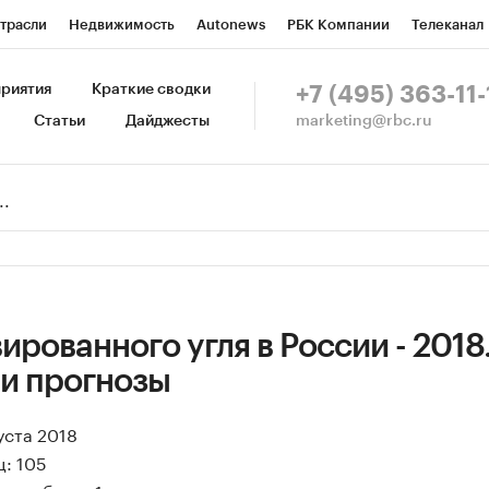
трасли
Недвижимость
Autonews
РБК Компании
Телеканал
изионеры
Национальные проекты
Город
Стиль
Крипто
Р
риятия
Краткие сводки
+7 (495) 363-11-
marketing@rbc.ru
Статьи
Дайджесты
зета
Спецпроекты СПб
Конференции СПб
Спецпроекты
Пр
Рынок наличной валюты
ированного угля в России - 2018
 и прогнозы
уста 2018
ц: 105