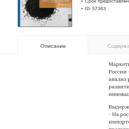
Срок предоставлени
ID: 57363
Описание
Содерж
Маркети
России 
анализ 
развити
иннова
Выдержк
- На ро
импорто