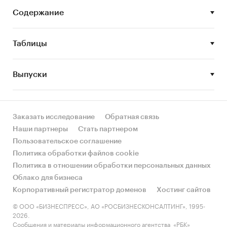
Цель исследования
Содержание
Оценка состояния и прогноз развития
российского рынка аккумуляторов и батарей.
Таблицы
Задачи исследования:
Выпуски
Проанализировать объем и структуру
производства аккумуляторов и батарей;
Проанализировать динамику экспорта и
импорта аккумуляторов и батарей;
Заказать исследование
Обратная связь
Наши партнеры
Стать партнером
Провести обзор основных игроков на рынке
Пользовательское соглашение
аккумуляторов и батарей в России;
Политика обработки файлов cookie
Выявить тенденции и перспективы
Политика в отношении обработки персональных данных
российского рынка аккумуляторов и
Облако для бизнеса
батарей.
Корпоративный регистратор доменов
Хостинг сайтов
© ООО «БИЗНЕСПРЕСС», АО «РОСБИЗНЕСКОНСАЛТИНГ», 1995-
Методы исследования:
2026.
Сообщения и материалы информационного агентства «РБК»
Сбор и анализ статистической информации