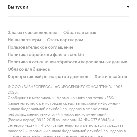
Обновление: ежемесячно, в 20-х числах месяца,
Выпуски
следующего за отчетным.
Возможность обновления: в течение 1
рабочего дня.
Заказать исследование
Обратная связь
Наши партнеры
Стать партнером
Пользовательское соглашение
О компании
Политика обработки файлов cookie
Аналитическое агентство «Амикрон-
Политика в отношении обработки персональных данных
консалтинг» специализируется на аналитике в
Облако для бизнеса
сфере строительства и стройиндустрии с
Корпоративный регистратор доменов
Хостинг сайтов
акцентом на региональных трендах развития
© ООО «БИЗНЕСПРЕСС», АО «РОСБИЗНЕСКОНСАЛТИНГ», 1995-
рынков. Узкая специализация позволяет
2026.
своевременно отслеживать тенденции
Сообщения и материалы информационного агентства «РБК»
(свидетельство о регистрации средства массовой информации
изменения рыночной ситуации и
выдано Федеральной службой по надзору в сфере связи,
обеспечивать адекватность прогнозов
информационных технологий и массовых коммуникаций
текущим реалиям.
(Роскомнадзор) 09.12.2015 за номером ИА №ФС77-63848) и
сетевого издания «РБК» (свидетельство о регистрации средства
За 10 лет работы «Амикрон-консалтинг»:
массовой информации выдано Федеральной службой по надзору в
сфере связи, информационных технологий и массовых
− Подготовлено свыше 900 исследований с