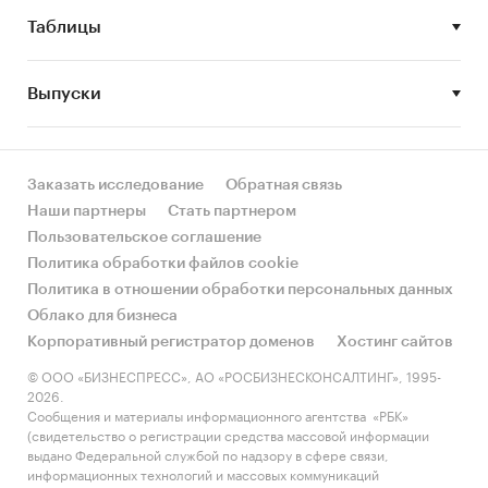
8.Основные события, тенденции и
Таблицы
перспективы развития рынка (в ближайшие
несколько лет) аккумуляторов в России.
Выпуски
9.Факторы, определяющие текущее состояние
и развитие рынка аккумуляторов в России.
10.Факторы, препятствующие росту рынка
Заказать исследование
Обратная связь
аккумуляторов в России.
Наши партнеры
Стать партнером
Пользовательское соглашение
11.Финансово-хозяйственная деятельность
Политика обработки файлов cookie
участников рынка аккумуляторов в России.
Политика в отношении обработки персональных данных
Объект исследования
Облако для бизнеса
Корпоративный регистратор доменов
Хостинг сайтов
Рынок аккумуляторов в России.
© ООО «БИЗНЕСПРЕСС», АО «РОСБИЗНЕСКОНСАЛТИНГ», 1995-
Метод сбора и анализа данных
2026.
Сообщения и материалы информационного агентства «РБК»
Основным методом сбора данных является
(свидетельство о регистрации средства массовой информации
выдано Федеральной службой по надзору в сфере связи,
мониторинг документов.
информационных технологий и массовых коммуникаций