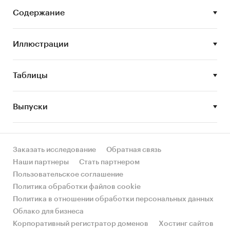
‒ цены у производителей;
Содержание
‒ объемы выручки в отрасли;
‒ развитие смежных рынков;
Иллюстрации
‒ состояние конкурентной среды;
‒ объемы производства и доли рынка
основных игроков;
Таблицы
‒ показатели развития рынка в регионах.
Информационная основа исследования –
Выпуски
ежемесячная база данных «Амикрон-
консалтинг», включающая в себя основные
параметры развития рынка ячеистого бетона и
Заказать исследование
Обратная связь
газобетона.
Наши партнеры
Стать партнером
Категории:
Потребительские товары
/
...
/
Пользовательское соглашение
Стройматериалы
/
Бетон
Политика обработки файлов cookie
Промышленность
/
...
/
Стройматериалы
/
Политика в отношении обработки персональных данных
Бетон
Облако для бизнеса
Строительство и недвижимость
/
...
/
Корпоративный регистратор доменов
Хостинг сайтов
Стройматериалы
/
Бетон