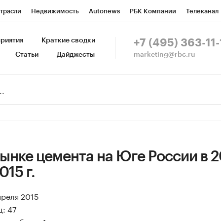
трасли
Недвижимость
Autonews
РБК Компании
Телеканал
изионеры
Национальные проекты
Город
Стиль
Крипто
Р
риятия
Краткие сводки
+7 (495) 363-11-
marketing@rbc.ru
Статьи
Дайджесты
зета
Спецпроекты СПб
Конференции СПб
Спецпроекты
Пр
Рынок наличной валюты
ынке цемента на Юге России в 20
015 г.
преля 2015
: 47