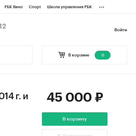
...
РБК Вино
Спорт
Школа управления РБК
БК Бизнес-среда
Дискуссионный клуб
12
Войти
оверка контрагентов
Политика
В корзине
0
45 000 ₽
14 г. и
В корзину