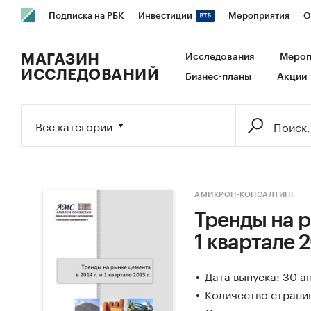
Подписка на РБК
Инвестиции
Мероприятия
О
РБК Образование
РБК Курсы
РБК Life
Тренды
В
МАГАЗИН
Исследования
Мероп
ИССЛЕДОВАНИЙ
Бизнес-планы
Акции
Исследования
Кредитные рейтинги
Франшизы
Га
Экономика
Бизнес
Технологии и медиа
Финансы
Все категории
АМИКРОН-КОНСАЛТИНГ
Тренды на р
1 квартале 2
Дата выпуска: 30 а
Количество страниц