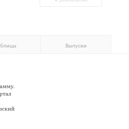
Демоверсия
аблицы
Выпуски
рамму.
артал
азский