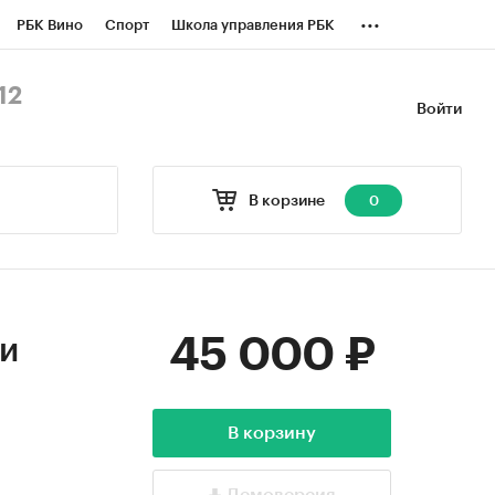
...
РБК Вино
Спорт
Школа управления РБК
БК Бизнес-среда
Дискуссионный клуб
12
Войти
оверка контрагентов
Политика
В корзине
0
45 000 ₽
 и
В корзину