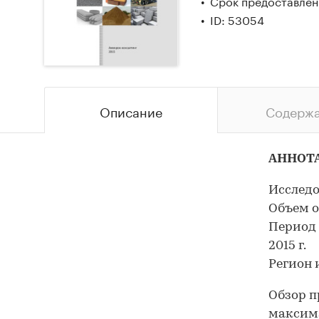
Срок предоставлени
ID: 53054
Описание
Содерж
АННОТ
Исследо
Объем от
Период 
2015 г.
Регион 
Обзор п
максима