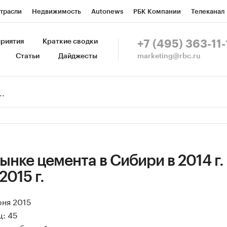
трасли
Недвижимость
Autonews
РБК Компании
Телеканал
изионеры
Национальные проекты
Город
Стиль
Крипто
Р
риятия
Краткие сводки
+7 (495) 363-11-
marketing@rbc.ru
Статьи
Дайджесты
зета
Спецпроекты СПб
Конференции СПб
Спецпроекты
Пр
Рынок наличной валюты
ынке цемента в Сибири в 2014 г.
2015 г.
юня 2015
ц: 45