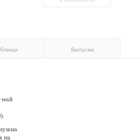
Демоверсия
аблицы
Выпуски
ь-май
).
 нужна
х на