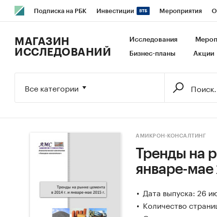
Подписка на РБК
Инвестиции
Мероприятия
О
РБК Образование
РБК Курсы
РБК Life
Тренды
В
МАГАЗИН
Исследования
Мероп
ИССЛЕДОВАНИЙ
Бизнес-планы
Акции
Исследования
Кредитные рейтинги
Франшизы
Га
Экономика
Бизнес
Технологии и медиа
Финансы
Все категории
АМИКРОН-КОНСАЛТИНГ
Тренды на р
январе-мае 
Дата выпуска: 26 и
Количество страни