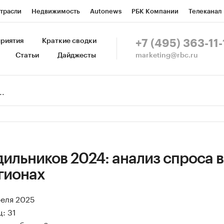
трасли
Недвижимость
Autonews
РБК Компании
Телеканал
изионеры
Национальные проекты
Город
Стиль
Крипто
Р
риятия
Краткие сводки
+7 (495) 363-11-
marketing@rbc.ru
Статьи
Дайджесты
зета
Спецпроекты СПб
Конференции СПб
Спецпроекты
Пр
Рынок наличной валюты
ильников 2024: анализ спроса в
гионах
реля 2025
: 31