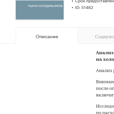
Срок предоставлени
ID: 51462
Описание
Содерж
Анализ
на хол
Анализ 
Внимани
после о
включит
Исследо
по расх