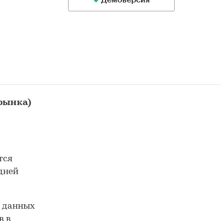
Демоверсия
 рынка)
тся
 дней
е данных
в в