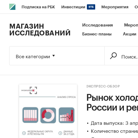
Подписка на РБК
Инвестиции
Мероприятия
О
РБК Образование
РБК Курсы
РБК Life
Тренды
В
МАГАЗИН
Исследования
Мероп
ИССЛЕДОВАНИЙ
Бизнес-планы
Акции
Исследования
Кредитные рейтинги
Франшизы
Га
Экономика
Бизнес
Технологии и медиа
Финансы
Все категории
ЭКСПРЕСС-ОБЗОР
Рынок холод
России и ре
Дата выпуска: 3 ап
Количество страниц