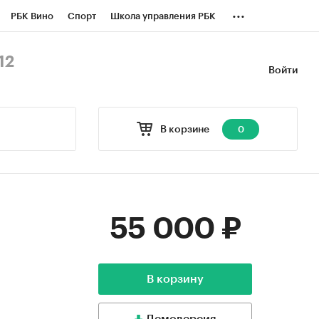
...
РБК Вино
Спорт
Школа управления РБК
БК Бизнес-среда
Дискуссионный клуб
12
Войти
оверка контрагентов
Политика
В корзине
0
55 000 ₽
В корзину