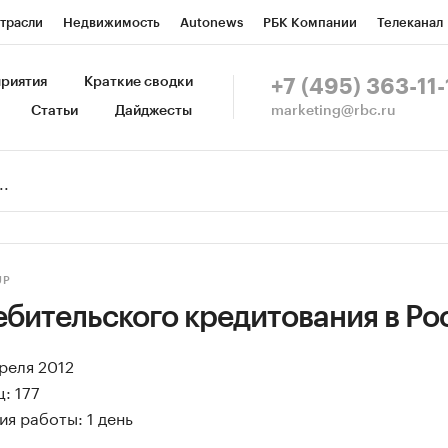
трасли
Недвижимость
Autonews
РБК Компании
Телеканал
изионеры
Национальные проекты
Город
Стиль
Крипто
Р
риятия
Краткие сводки
+7 (495) 363-11-
marketing@rbc.ru
Статьи
Дайджесты
зета
Спецпроекты СПб
Конференции СПб
Спецпроекты
Пр
Рынок наличной валюты
UP
ебительского кредитования в Ро
преля 2012
: 177
я работы: 1 день