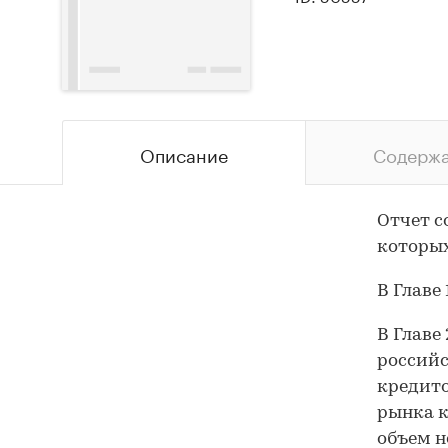
Описание
Содерж
Отчет с
которых
В Главе
В Главе
российс
кредито
рынка к
объем н