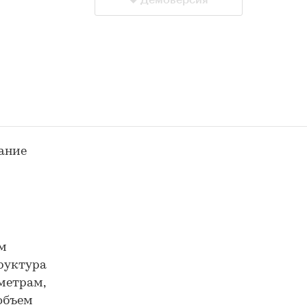
Демоверсия
сание
ем
руктура
метрам,
объем