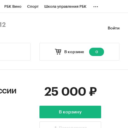
...
РБК Вино
Спорт
Школа управления РБК
БК Бизнес-среда
Дискуссионный клуб
12
Войти
оверка контрагентов
Политика
В корзине
0
25 000 ₽
ссии
В корзину