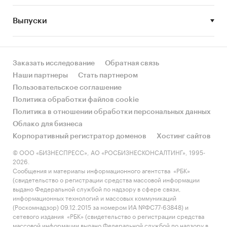
Выпуски
Цель исследования
Анализ российского рынка банковских
пластиковых карт для юридических лиц.
Заказать исследование
Обратная связь
Наши партнеры
Стать партнером
Пользовательское соглашение
Задачи исследования:
Политика обработки файлов cookie
Политика в отношении обработки персональных данных
Проанализировать состояние рынка
Облако для бизнеса
банковских пластиковых карт по
Корпоративный регистратор доменов
Хостинг сайтов
следующим параметрам: объем, динамика,
© ООО «БИЗНЕСПРЕСС», АО «РОСБИЗНЕСКОНСАЛТИНГ», 1995-
структура;
2026.
Сообщения и материалы информационного агентства «РБК»
Оценить показатели развития рынка
(свидетельство о регистрации средства массовой информации
банковских пластиковых карт по регионам
выдано Федеральной службой по надзору в сфере связи,
информационных технологий и массовых коммуникаций
России;
(Роскомнадзор) 09.12.2015 за номером ИА №ФС77-63848) и
Проанализировать развитие
сетевого издания «РБК» (свидетельство о регистрации средства
массовой информации выдано Федеральной службой по надзору в
международных и российских платежных