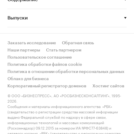
В
Приложение
вынесены краткие обзоры перспектив
развития смежных рынков – рынка стали и российском IT-
рынке
Выпуски
Цель исследования
Определить и описать ключевые показатели российского
Заказать исследование
Обратная связь
рынка электротехнических шкафов
Наши партнеры
Стать партнером
Пользовательское соглашение
Задачи исследования:
Политика обработки файлов cookie
Определить объем и темпы роста российского рынка
Политика в отношении обработки персональных данных
электротехнических шкафов для монтажа оборудования
Облако для бизнеса
и шкафов с вмонтированным оборудованием в 2010-2012
Корпоративный регистратор доменов
Хостинг сайтов
гг
© ООО «БИЗНЕСПРЕСС», АО «РОСБИЗНЕСКОНСАЛТИНГ», 1995-
2026.
Выявить ключевых игроков рынка (основных
Сообщения и материалы информационного агентства «РБК»
производителей) электротехнических шкафов
(свидетельство о регистрации средства массовой информации
выдано Федеральной службой по надзору в сфере связи,
Проанализировать экспортно-импортные операции по
информационных технологий и массовых коммуникаций
поставке электротехнических шкафов для монтажа
(Роскомнадзор) 09.12.2015 за номером ИА №ФС77-63848) и
сетевого издания «РБК» (свидетельство о регистрации средства
оборудования в Россию/из России: страны происхождения