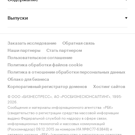
заболеваемости, методы лечения и диагностирования.
Определить число больных сахарным диабетом,
Выпуски
динамику роста их количества за период с 2010 по 2012
гг.
Рассмотреть государственные программы по борьбе с
Заказать исследование
Обратная связь
сахарным диабетом.
Наши партнеры
Стать партнером
Привести методы измерения уровня глюкозы в крови.
Пользовательское соглашение
Политика обработки файлов cookie
Привести подробную характеристику глюкометров и
Политика в отношении обработки персональных данных
тест-полосок: определение, история появления,
Облако для бизнеса
способы применения, принципы действия, внешний
Корпоративный регистратор доменов
Хостинг сайтов
вид, точность.
© ООО «БИЗНЕСПРЕСС», АО «РОСБИЗНЕСКОНСАЛТИНГ», 1995-
2026.
Рынок глюкометров и тест-полосок в России.
Сообщения и материалы информационного агентства «РБК»
(свидетельство о регистрации средства массовой информации
Определить размер рынка в 2011 гг в натуральном
выдано Федеральной службой по надзору в сфере связи,
выражении.
информационных технологий и массовых коммуникаций
(Роскомнадзор) 09.12.2015 за номером ИА №ФС77-63848) и
Определить основных зарубежных и российских
сетевого издания «РБК» (свидетельство о регистрации средства