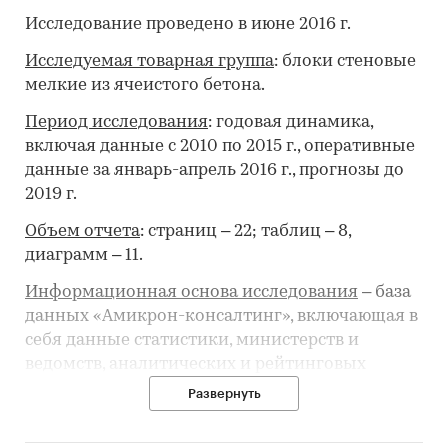
Исследование проведено в июне 2016 г.
Исследуемая товарная группа
: блоки стеновые
мелкие из ячеистого бетона.
Период исследования
: годовая динамика,
включая данные с 2010 по 2015 г., оперативные
данные за январь-апрель 2016 г., прогнозы до
2019 г.
Объем отчета
: страниц – 22; таблиц – 8,
диаграмм – 11.
Информационная основа исследования
– база
данных «Амикрон-консалтинг», включающая в
себя данные статистики, министерств и
ведомств, аналитических и рейтинговых
агентств, собственные расчеты и оценки.
Развернуть
В отчете представлен краткий анализ ситуации