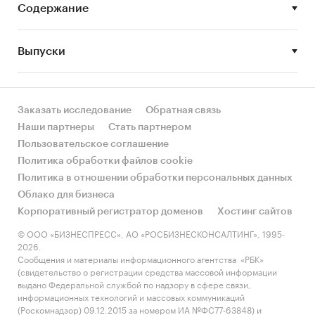
Содержание
по итогам 1 полугодия (январь - июнь) 2010 г. в
компаративном ключе.
Статистические данные приведены в сводных
Выпуски
таблицах и снабжены комментариями по
основным категориям.
Заказать исследование
Обратная связь
Источники
:
Наши партнеры
Стать партнером
данные официальной статистики,
Пользовательское соглашение
электронные и печатных СМИ, мнения
Политика обработки файлов cookie
экспертов в открытом доступе,
Политика в отношении обработки персональных данных
опубликованные отчетные документы
Облако для бизнеса
игроков рынка, результаты проведенных
Корпоративный регистратор доменов
Хостинг сайтов
маркетинговых и социологических
© ООО «БИЗНЕСПРЕСС», АО «РОСБИЗНЕСКОНСАЛТИНГ», 1995-
исследований, данных союзов, фондов.
2026.
Сообщения и материалы информационного агентства «РБК»
(свидетельство о регистрации средства массовой информации
О компании:
выдано Федеральной службой по надзору в сфере связи,
информационных технологий и массовых коммуникаций
Экспресс-Обзор
- первая компания,
(Роскомнадзор) 09.12.2015 за номером ИА №ФС77-63848) и