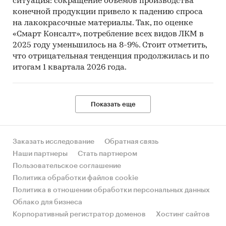
ситуация: сокращение объемов производства
Research Group.
конечной продукции привело к падению спроса
на лакокрасочные материалы. Так, по оценке
Объем и структура выборки
«Смарт Консалт», потребление всех видов ЛКМ в
2025 году уменьшилось на 8-9%. Стоит отметить,
Процедура контент-анализа документов не
что отрицательная тенденция продолжилась и по
предполагает расчета объема выборочной
итогам 1 квартала 2026 года.
совокупности. Обработке и анализу подлежат
все доступные исследователю документы.
Категории:
Потребительские услуги
/
Показать еще
Бытовые услуги
/
Полиграфия
Полиграфические краски
Флексографическая печать
Заказать исследование
Обратная связь
Наши партнеры
Стать партнером
Пользовательское соглашение
Политика обработки файлов cookie
Политика в отношении обработки персональных данных
Облако для бизнеса
Корпоративный регистратор доменов
Хостинг сайтов