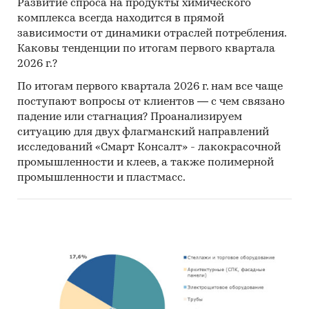
Развитие спроса на продукты химического
Базы данных Федеральной Таможенной
комплекса всегда находится в прямой
службы РФ, ФСГС РФ (Росстат).
зависимости от динамики отраслей потребления.
Материалы DataMonitor, EuroMonitor,
Каковы тенденции по итогам первого квартала
2026 г.?
Eurostat.
По итогам первого квартала 2026 г. нам все чаще
Печатные и электронные деловые и
поступают вопросы от клиентов — с чем связано
специализированные издания,
падение или стагнация? Проанализируем
аналитические обзоры.
ситуацию для двух флагманский направлений
Ресурсы сети Интернет в России и мире.
исследований «Смарт Консалт» - лакокрасочной
промышленности и клеев, а также полимерной
Экспертные опросы.
промышленности и пластмасс.
Материалы участников отечественного и
мирового рынков.
Результаты исследований маркетинговых и
консалтинговых агентств.
Материалы отраслевых учреждений и базы
данных.