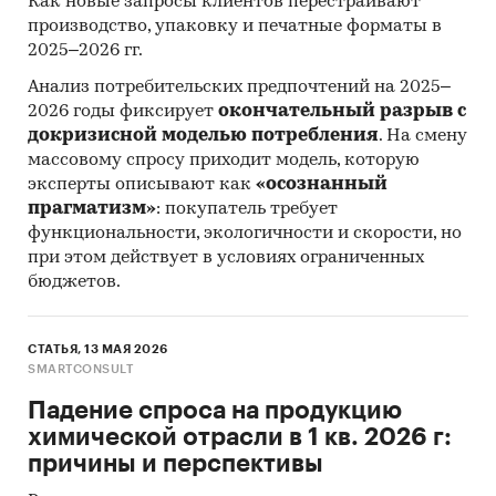
Как новые запросы клиентов перестраивают
основных методов анализа данных выступают
производство, упаковку и печатные форматы в
так называемые (1) Традиционный
2025–2026 гг.
(качественный) контент-анализ интервью и
Анализ потребительских предпочтений на 2025–
документов и (2) Квантитативный
2026 годы фиксирует
окончательный разрыв с
(количественный) анализ с применением
докризисной моделью потребления
. На смену
пакетов программ, к которым имеет доступ
массовому спросу приходит модель, которую
наше агентство.
эксперты описывают как
«осознанный
прагматизм»
: покупатель требует
Контент-анализ выполняется в рамках
функциональности, экологичности и скорости, но
проведения Desk Research (кабинетное
при этом действует в условиях ограниченных
исследование). В общем виде целью
бюджетов.
кабинетного исследования является
проанализировать ситуацию на рынке
красочных материалов для печати
СТАТЬЯ, 13 МАЯ 2026
SMARTCONSULT
полиграфической продукции и получить
(рассчитать) показатели, характеризующие его
Падение спроса на продукцию
состояние в настоящее время и в будущем.
химической отрасли в 1 кв. 2026 г:
причины и перспективы
Источники получения информации