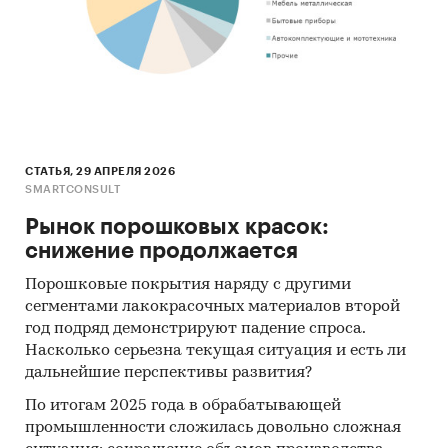
Результаты ценовых мониторингов.
Материалы и базы данных статистики ООН
(United Nations Statistics Division:
Commodity Trade Statistics, Industrial
Commodity Statistics, Food and Agriculture
Organization и др.).
Материалы Международного Валютного
СТАТЬЯ, 29 АПРЕЛЯ 2026
SMARTCONSULT
Фонда (International Monetary Fund).
Рынок порошковых красок:
Материалы Всемирного банка (World Bank).
снижение продолжается
Материалы ВТО (World Trade Organization).
Порошковые покрытия наряду с другими
Материалы Организации экономического
сегментами лакокрасочных материалов второй
сотрудничества и развития (Organization for
год подряд демонстрируют падение спроса.
Economic Cooperation and Development).
Насколько серьезна текущая ситуация и есть ли
дальнейшие перспективы развития?
Материалы International Trade Centre.
По итогам 2025 года в обрабатывающей
Материалы Index Mundi.
промышленности сложилась довольно сложная
Результаты исследований DISCOVERY