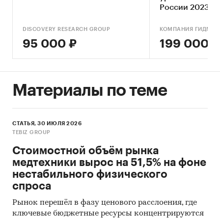
содержится в данных ФСГС РФ (Росстат) и
России 2023-20
процесс ее получения является очень
прогноз до 2030
трудоемким и сложным. В текущем
обновлением)
DISCOVERY RESEARCH GROUP
КОМПАНИЯ ГИДМАР
исследовании мы имеем дело именно с таким
95 000 ₽
199 000 ₽
случаем.
Анализа финансово-хозяйственной
деятельности производителей:
сведения о
Материалы по теме
ряде производителей были получены в
результате анализа показателей их финансово-
хозяйственной деятельности, информации из
СТАТЬЯ, 30 ИЮЛЯ 2026
открытых источников об их деятельности,
TEBIZ GROUP
мнений экспертов и наших собственных
знаний о компаниях.
Стоимостной объём рынка
медтехники вырос на 51,5% на фоне
Интервью с производителями:
также мы
нестабильного физического
провели
интервью с производителями
и
спроса
получили сведения как о них самих, так и о
деятельности их конкурентов.
Рынок перешёл в фазу ценового расслоения, где
ключевые бюджетные ресурсы концентрируются