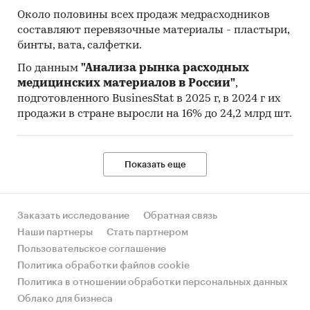
сотрудничества и развития (Organization for
Около половины всех продаж медрасходников
Economic Cooperation and Development).
составляют перевязочные материалы - пластыри,
бинты, вата, салфетки.
Материалы International Trade Centre.
По данным
"Анализа рынка расходных
Материалы Index Mundi.
медицинских материалов в России"
,
Результаты исследований DISCOVERY
подготовленного BusinesStat в 2025 г, в 2024 г их
продажи в стране выросли на 16% до 24,2 млрд шт.
Research Group.
Объем и структура выборки
Показать еще
Процедура контент-анализа документов не
предполагает расчета объема выборочной
совокупности. Обработке и анализу подлежат
все доступные исследователю документы.
Заказать исследование
Обратная связь
Наши партнеры
Стать партнером
Категории:
Потребительские товары
/
Пользовательское соглашение
Аптеки
/
Медицинские приборы
Политика обработки файлов cookie
Промышленность
/
Фармацевтика
/
Политика в отношении обработки персональных данных
Медицинские изделия
Облако для бизнеса
Катетеры