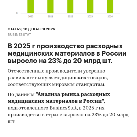
проанализировать ситуацию на рынке
венозных катетеров и получить (рассчитать)
показатели, характеризующие его состояние в
настоящее время и в будущем.
СТАТЬЯ, 18 ДЕКАБРЯ 2025
BUSINESSTAT
Источники получения информации
В 2025 г производство расходных
Базы данных Федеральной Таможенной
медицинских материалов в России
службы РФ, ФСГС РФ (Росстат).
выросло на 23% до 20 млрд шт.
Материалы DataMonitor, EuroMonitor,
Отечественные производители уверенно
Eurostat.
развивают выпуск медицинских товаров,
Печатные и электронные деловые и
соответствующих мировым стандартам.
специализированные издания,
По данным
"Анализа рынка расходных
аналитические обзоры.
медицинских материалов в России"
,
подготовленного BusinesStat, в 2025 г их
Ресурсы сети Интернет в России и мире.
производство в стране выросло на 23% до 20 млрд
Экспертные опросы.
шт.
Материалы участников отечественного и
мирового рынков.