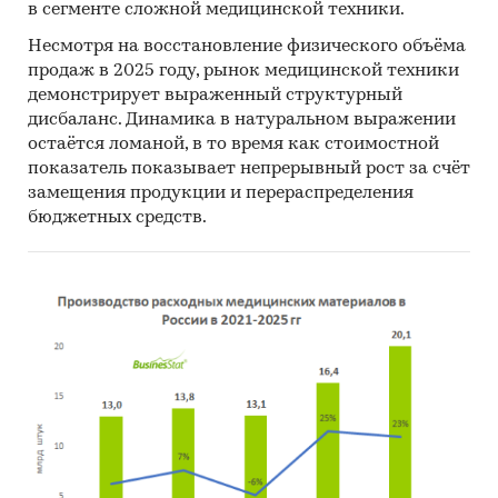
Mystery-Shopping
с производителями:
кроме
в сегменте сложной медицинской техники.
того, информацию об объемах производства и
Несмотря на восстановление физического объёма
ценах мы получили, вступив в
переговоры
с
продаж в 2025 году, рынок медицинской техники
производителями
в завуалированной форме
демонстрирует выраженный структурный
(Mystery-Shopping)
от имени потенциального
дисбаланс. Динамика в натуральном выражении
заказчика.
остаётся ломаной, в то время как стоимостной
показатель показывает непрерывный рост за счёт
Мониторинг документов:
в качестве
замещения продукции и перераспределения
основных методов анализа данных выступают
бюджетных средств.
так называемые (1) Традиционный
(качественный) контент-анализ интервью и
документов и (2) Квантитативный
(количественный) анализ с применением
пакетов программ, к которым имеет доступ
наше агентство.
Контент-анализ выполняется в рамках
проведения Desk Research (кабинетное
исследование). В общем виде целью
кабинетного исследования является